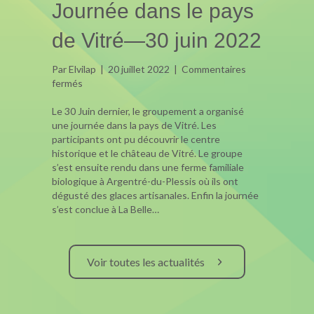
Journée dans le pays
de Vitré—30 juin 2022
Par
Elvilap
|
20 juillet 2022
|
Commentaires
sur
fermés
Journée
dans
Le 30 Juin dernier, le groupement a organisé
le
une journée dans la pays de Vitré. Les
pays
participants ont pu découvrir le centre
de
historique et le château de Vitré. Le groupe
Vitré
s’est ensuite rendu dans une ferme familiale
—
biologique à Argentré-du-Plessis où ils ont
30
dégusté des glaces artisanales. Enfin la journée
juin
s’est conclue à La Belle…
2022
Voir toutes les actualités